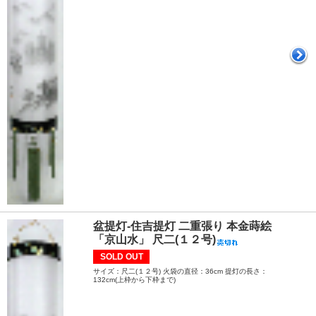
盆提灯-住吉提灯 二重張り 本金蒔絵
「京山水」 尺二(１２号)
SOLD OUT
サイズ：尺二(１２号) 火袋の直径：36cm 提灯の長さ：
132cm(上枠から下枠まで)