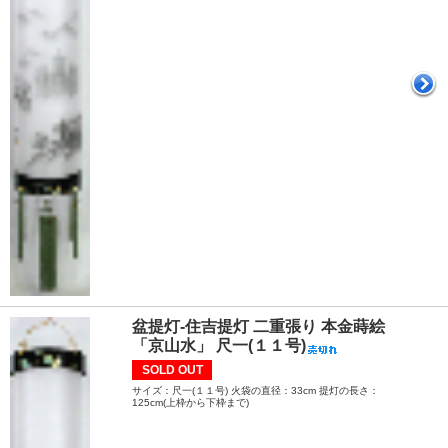
盆提灯-住吉提灯 二重張り 本金蒔絵
「京山水」 尺一(１１号)
SOLD OUT
サイズ：尺一(１１号) 火袋の直径：33cm 提灯の長さ：
125cm(上枠から下枠まで)