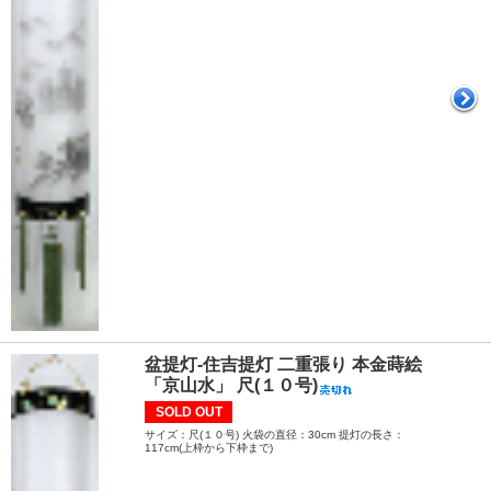
盆提灯-住吉提灯 二重張り 本金蒔絵
「京山水」 尺(１０号)
SOLD OUT
サイズ：尺(１０号) 火袋の直径：30cm 提灯の長さ：
117cm(上枠から下枠まで)