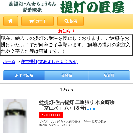
カート
検索
お知らせ
現在、絵入りの提灯の受注を停止しております。ご迷惑をお
掛けいたしますが何卒ご了承願います。(無地の提灯の家紋入
れや文字入れ等は可能です。)
ホーム
＞
住吉提灯(すみよしちょうちん)
おすすめ順
価格順
新着順
1-5 / 5
盆提灯-住吉提灯 二重張り 本金蒔絵
「京山水」 八寸(８号)
SOLD OUT
サイズ：八寸(８号) 火袋の直径：24cm 提灯の長さ：
94cm(上枠から下枠まで)