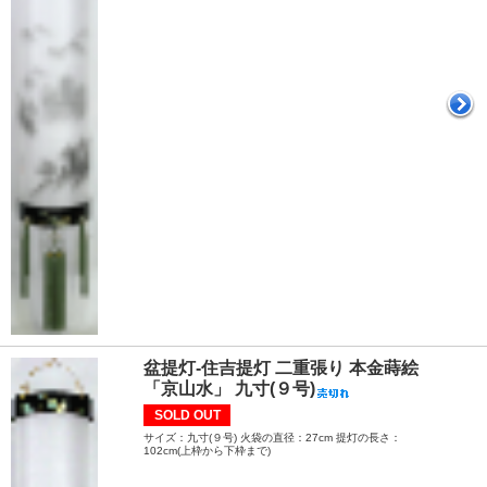
盆提灯-住吉提灯 二重張り 本金蒔絵
「京山水」 九寸(９号)
SOLD OUT
サイズ：九寸(９号) 火袋の直径：27cm 提灯の長さ：
102cm(上枠から下枠まで)