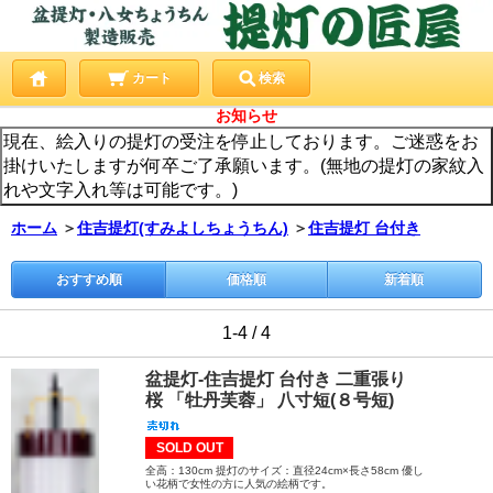
カート
検索
お知らせ
現在、絵入りの提灯の受注を停止しております。ご迷惑をお
掛けいたしますが何卒ご了承願います。(無地の提灯の家紋入
れや文字入れ等は可能です。)
ホーム
＞
住吉提灯(すみよしちょうちん)
＞
住吉提灯 台付き
おすすめ順
価格順
新着順
1-4 / 4
盆提灯-住吉提灯 台付き 二重張り
桜 「牡丹芙蓉」 八寸短(８号短)
SOLD OUT
全高：130cm 提灯のサイズ：直径24cm×長さ58cm 優し
い花柄で女性の方に人気の絵柄です。