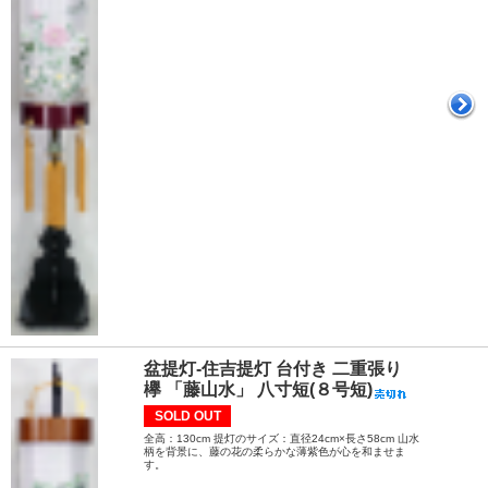
盆提灯-住吉提灯 台付き 二重張り
欅 「藤山水」 八寸短(８号短)
SOLD OUT
全高：130cm 提灯のサイズ：直径24cm×長さ58cm 山水
柄を背景に、藤の花の柔らかな薄紫色が心を和ませま
す。