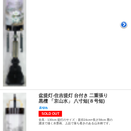
盆提灯-住吉提灯 台付き 二重張り
黒檀 「京山水」 八寸短(８号短)
SOLD OUT
全高：130cm 提灯のサイズ：直径24cm×長さ58cm 墨の
濃淡で描く水墨画、上品で落ち着きのある山水柄です。