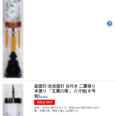
盆提灯-住吉提灯 台付き 二重張り
本塗り 「五重の塔」 八寸短(８号
短)
SOLD OUT
全高：130cm 提灯のサイズ：直径24cm×長さ58cm 京の
雅、五重の塔。歴史を感じる絵柄です。