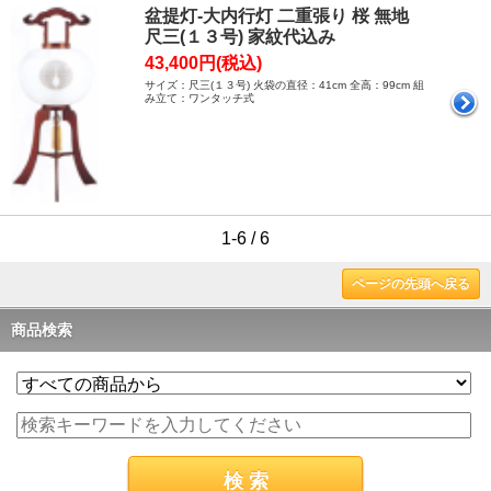
盆提灯-大内行灯 二重張り 桜 無地
尺三(１３号) 家紋代込み
43,400円(税込)
サイズ：尺三(１３号) 火袋の直径：41cm 全高：99cm 組
み立て：ワンタッチ式
1-6 / 6
ページの先頭へ戻る
商品検索