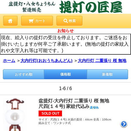
カート
検索
お知らせ
現在、絵入りの提灯の受注を停止しております。ご迷惑をお
掛けいたしますが何卒ご了承願います。(無地の提灯の家紋入
れや文字入れ等は可能です。)
ホーム
＞
大内行灯(おおうちあんどん)
＞
大内行灯 二重張り 桜 無地
おすすめ順
価格順
新着順
1-6 / 6
盆提灯-大内行灯 二重張り 桜 無地
尺四(１４号) 家紋代込み
SOLD OUT
サイズ：尺四(１４号) 火袋の直径：44cm 全高：106cm
組み立て：ワンタッチ式