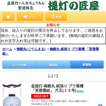
カート
検索
お知らせ
現在、絵入りの提灯の受注を停止しております。ご迷惑をお
掛けいたしますが何卒ご了承願います。(無地の提灯の家紋入
れや文字入れ等は可能です。)
ホーム
＞
御殿丸(ごてんまる)
＞
御殿丸 紙張り プラ紫檀 「芙蓉墨
絵」
おすすめ順
価格順
新着順
1-2 / 2
盆提灯-御殿丸 紙張り プラ紫檀
「芙蓉墨絵」 尺五(１５号)
SOLD OUT
サイズ：尺五(１５号) 火袋の直径：45cm 提灯の長さ：
50cm(枠から枠まで)