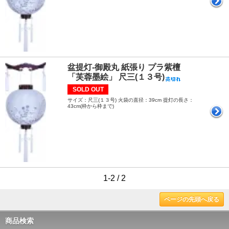
盆提灯-御殿丸 紙張り プラ紫檀
「芙蓉墨絵」 尺三(１３号)
SOLD OUT
サイズ：尺三(１３号) 火袋の直径：39cm 提灯の長さ：
43cm(枠から枠まで)
1-2 / 2
ページの先頭へ戻る
商品検索