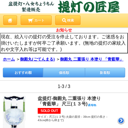
カート
検索
お知らせ
現在、絵入りの提灯の受注を停止しております。ご迷惑をお
掛けいたしますが何卒ご了承願います。(無地の提灯の家紋入
れや文字入れ等は可能です。)
ホーム
＞
御殿丸(ごてんまる)
＞
御殿丸 二重張り 本塗り 「青藍華」
おすすめ順
価格順
新着順
1-3 / 3
盆提灯-御殿丸 二重張り 本塗り
「青藍華」 尺三(１３号)
SOLD OUT
サイズ：尺三(１３号) 火袋の直径：39cm 提灯の長さ：
43cm(枠から枠まで)