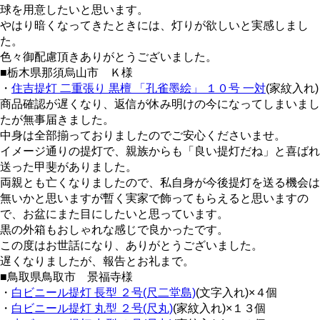
球を用意したいと思います。
やはり暗くなってきたときには、灯りが欲しいと実感しまし
た。
色々御配慮頂きありがとうございました。
■栃木県那須烏山市 Ｋ様
・
住吉提灯 二重張り 黒檀 「孔雀墨絵」 １０号 一対
(家紋入れ)
商品確認が遅くなり、返信が休み明けの今になってしまいまし
たが無事届きました。
中身は全部揃っておりましたのでご安心くださいませ。
イメージ通りの提灯で、親族からも「良い提灯だね」と喜ばれ
送った甲斐がありました。
両親とも亡くなりましたので、私自身が今後提灯を送る機会は
無いかと思いますが暫く実家で飾ってもらえると思いますの
で、お盆にまた目にしたいと思っています。
黒の外箱もおしゃれな感じで良かったです。
この度はお世話になり、ありがとうございました。
遅くなりましたが、報告とお礼まで。
■鳥取県鳥取市 景福寺様
・
白ビニール提灯 長型 ２号(尺二堂島)
(文字入れ)×４個
・
白ビニール提灯 丸型 ２号(尺丸)
(家紋入れ)×１３個