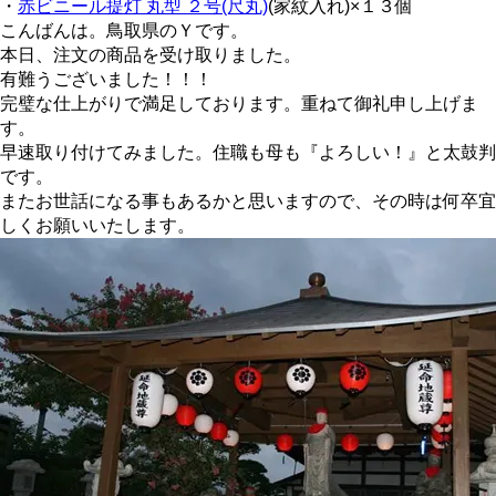
・
赤ビニール提灯 丸型 ２号(尺丸)
(家紋入れ)×１３個
こんばんは。鳥取県のＹです。
本日、注文の商品を受け取りました。
有難うございました！！！
完璧な仕上がりで満足しております。重ねて御礼申し上げま
す。
早速取り付けてみました。住職も母も『よろしい！』と太鼓判
です。
またお世話になる事もあるかと思いますので、その時は何卒宜
しくお願いいたします。