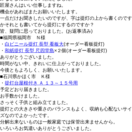
匠屋さんはいい仕事しますね。
機会があればまたお願いいたします。
一点だけお聞きしたいのですが、字は提灯の上から書くのです
かそれとも書いてから提灯にするのですか？
皆、疑問に思っておりました。(お返事済み)
■福岡県福岡市 Ｎ様
・
白ビニール提灯 長型 看板大
(オーダー看板提灯)
・
和紙提灯 長型 尺四堂島
×２個(オーダー看板提灯)
ありがとうございました。
時間がない中、きれいに仕上がっておりました。
今後ともよろしく、お願いいたします。
■石川県かほく市 Ｋ様
・
提灯台屋根付き Ａ １３～１５号用
予定どおり届きました。
お手数かけました。
さっそく子供と組み立てました。
提灯との大きさや重さのバランスもよく、収納も心配ないサイ
ズなのでよかったです。
分解出来ないものは一般家庭では保管出来ませんから。
いろいろお気遣いありがとうございました。