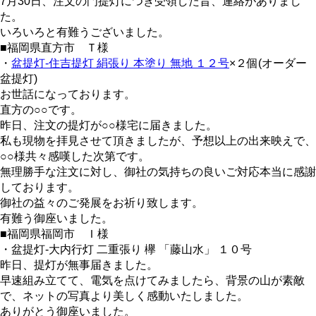
7月30日、注文の門提灯につき受領した旨、連絡がありまし
た。
いろいろと有難うございました。
■福岡県直方市 Ｔ様
・
盆提灯-住吉提灯 絹張り 本塗り 無地 １２号
×２個(オーダー
盆提灯)
お世話になっております。
直方の○○です。
昨日、注文の提灯が○○様宅に届きました。
私も現物を拝見させて頂きましたが、予想以上の出来映えで、
○○様共々感嘆した次第です。
無理勝手な注文に対し、御社の気持ちの良いご対応本当に感謝
しております。
御社の益々のご発展をお祈り致します。
有難う御座いました。
■福岡県福岡市 Ｉ様
・盆提灯-大内行灯 二重張り 欅 「藤山水」 １０号
昨日、提灯が無事届きました。
早速組み立てて、電気を点けてみましたら、背景の山が素敵
で、ネットの写真より美しく感動いたしました。
ありがとう御座いました。