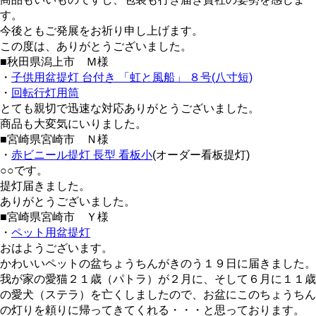
す。
今後ともご発展をお祈り申し上げます。
この度は、ありがとうございました。
■秋田県潟上市 Ｍ様
・
子供用盆提灯 台付き 「虹と風船」 ８号(八寸短)
・
回転行灯用筒
とても親切で迅速な対応ありがとうございました。
商品も大変気にいりました。
■宮崎県宮崎市 Ｎ様
・
赤ビニール提灯 長型 看板小
(オーダー看板提灯)
○○です。
提灯届きました。
ありがとうございました。
■宮崎県宮崎市 Ｙ様
・
ペット用盆提灯
おはようございます。
かわいいペットの盆ちょうちんがきのう１９日に届きました。
我が家の愛猫２１歳（パトラ）が２月に、そして６月に１１歳
の愛犬（ステラ）を亡くしましたので、お盆にこのちょうちん
の灯りを頼りに帰ってきてくれる・・・と思っております。