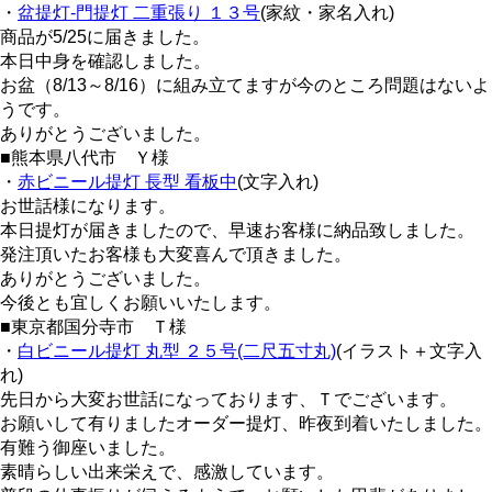
・
盆提灯-門提灯 二重張り １３号
(家紋・家名入れ)
商品が5/25に届きました。
本日中身を確認しました。
お盆（8/13～8/16）に組み立てますが今のところ問題はないよ
うです。
ありがとうございました。
■熊本県八代市 Ｙ様
・
赤ビニール提灯 長型 看板中
(文字入れ)
お世話様になります。
本日提灯が届きましたので、早速お客様に納品致しました。
発注頂いたお客様も大変喜んで頂きました。
ありがとうございました。
今後とも宜しくお願いいたします。
■東京都国分寺市 Ｔ様
・
白ビニール提灯 丸型 ２５号(二尺五寸丸)
(イラスト＋文字入
れ)
先日から大変お世話になっております、Ｔでございます。
お願いして有りましたオーダー提灯、昨夜到着いたしました。
有難う御座いました。
素晴らしい出来栄えで、感激しています。