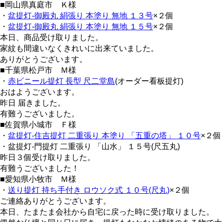
■岡山県真庭市 Ｋ様
・
盆提灯-御殿丸 絹張り 本塗り 無地 １３号
×２個
・
盆提灯-御殿丸 絹張り 本塗り 無地 １５号
×２個
本日、商品受け取りました。
家紋も間違いなくきれいに出来ていました。
ありがとうございます。
■千葉県松戸市 Ｍ様
・
赤ビニール提灯 長型 尺二堂島
(オーダー看板提灯)
おはようございます。
昨日 届きました。
有難うございました。
■佐賀県小城市 Ｆ様
・
盆提灯-住吉提灯 二重張り 本塗り 「五重の塔」 １０号
×２個
・盆提灯-門提灯 二重張り 「山水」 １５号(尺五丸)
昨日３個受け取りました。
有難うございました！
■愛知県小牧市 Ｍ様
・
送り提灯 持ち手付き ロウソク式 １０号(尺丸)
×２個
ご連絡ありがとうございます。
本日、たまたま会社から自宅に戻った時に受け取りました。