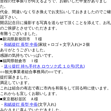
普段の仕事振りが伺えるようで、お願いした甲斐がありまし
た。
代金、間違いなく引き換えでお支払いしておきましたのでご確
認下さい。
開店記念日に撮影する写真を送らせて頂くことを添えて、お礼
のご挨拶とさせていただきます。
有難うございました。
■新潟県新発田市 Ｔ様
・
和紙提灯 長型 中長
(家紋＋ロゴ＋文字入れ)×２個
ありがとうございました。
感謝の気持ちでいっぱいです。
■福岡県朝倉市 Ｉ様
・
送り提灯 持ち手付き ロウソク式 １０号(尺丸)
○○観光事業者組合事務局の○○です。
提灯届きました。
満足しています。
これは組合の有志で夜に市内を和装をして回る時に使います。
これからも宜しくお願いします。
■東京都杉並区 Ａ様
・
和紙提灯 長型 中長
(文字入れ)
みなさまに喜んでいただきました。