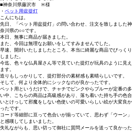
■神奈川県藤沢市 Ｈ様
・
ペット用盆提灯
こんにちは。
先日、「ペット用盆提灯」の問い合わせ、注文を致しました神
奈川県の○○です。
本日、無事に商品が届きました。
また、今回は無理なお願いをしてすみませんでした。
早速、開封いたしましたところ、本当に綺麗な商品でびっくり
しました。
今迄、色々な仏具屋さん等で見ていた提灯が玩具のように見え
ます。
造りもしっかりして、提灯部分の素材感も素晴らしいです。
そして、何より全体的にシックなのが良かったです。
ペット用というだけで、チャチでピンクやらブルーが定番の多
い中、こちらの商品は高級感があり、落ち着いた持ち手の色合
いとけっして邪魔をしない色使いの可愛いらしい絵が大変良か
ったです。
コード等細部に亘って色合いが揃っていて、思わず「ウーン」
と感嘆してしまいました。
失礼ながらも、思い切って御社に質問メールを送って良かった