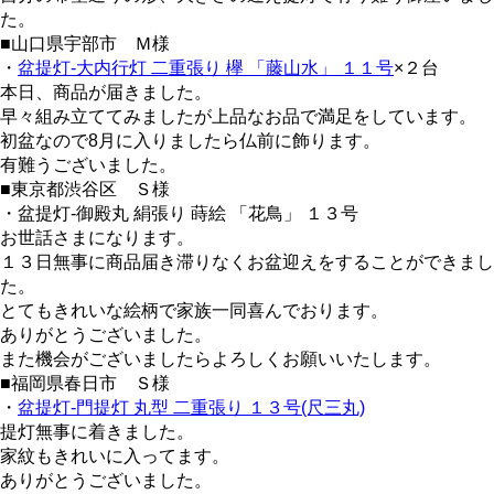
た。
■山口県宇部市 Ｍ様
・
盆提灯-大内行灯 二重張り 欅 「藤山水」 １１号
×２台
本日、商品が届きました。
早々組み立ててみましたが上品なお品で満足をしています。
初盆なので8月に入りましたら仏前に飾ります。
有難うございました。
■東京都渋谷区 Ｓ様
・盆提灯-御殿丸 絹張り 蒔絵 「花鳥」 １３号
お世話さまになります。
１３日無事に商品届き滞りなくお盆迎えをすることができまし
た。
とてもきれいな絵柄で家族一同喜んでおります。
ありがとうございました。
また機会がございましたらよろしくお願いいたします。
■福岡県春日市 Ｓ様
・
盆提灯-門提灯 丸型 二重張り １３号(尺三丸)
提灯無事に着きました。
家紋もきれいに入ってます。
ありがとうございました。