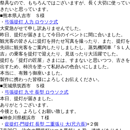
祭具なので、もちろんではございますが、長く大切に使ってい
きたいと思っています。
■熊本県人吉市 Ｓ様
・
弓張提灯 人力 ロウソク式
大変急がせて申し訳ありませんでした。
昨日、提灯が届きまして今日のイベントに間に合いました。
観光客の皆さんに提灯を持たせ写真を撮ったり、また、提灯を
先頭に観光客をご案内したりしましたし、蒸気機関車『ＳＬ人
吉』の乗客を提灯で迎えたり、見送ったり大活躍でした。
提灯も「提灯の匠屋」さまには、すまないと思いつつ、古さを
出すため、柿渋を塗って私好みの色合いにしました。
本当に、有難う御座いました。
製作に携わった皆様によろしくお伝えください。
■茨城県筑西市 Ｓ様
・
弓張提灯 九寸 長型 ロウソク式
本日、提灯が届きました。
ありがとうございます。
今後とも、よろしくお願い致します。
■神奈川県横浜市 Ｔ様
・
盆提灯-門提灯 長型 二重張り 大(尺六長)
×２個