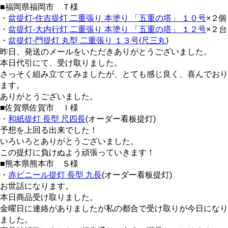
■福岡県福岡市 Ｔ様
・
盆提灯-住吉提灯 二重張り 本塗り 「五重の塔」 １０号
×２個
・
盆提灯-大内行灯 二重張り 本塗り 「五重の塔」 １２号
×２台
・
盆提灯-門提灯 丸型 二重張り １３号(尺三丸)
昨日、発送のメールをいただきありがとうございました。
本日代引にて、受け取りました。
さっそく組み立ててみましたが、とても感じ良く、喜んでおり
ます。
ありがとうございました。
■佐賀県佐賀市 Ｉ様
・
和紙提灯 長型 尺四長
(オーダー看板提灯)
予想を上回る出来でした！
いろいろとありがとうございました。
この提灯に負けぬよう頑張っていきます！
■熊本県熊本市 Ｓ様
・
赤ビニール提灯 長型 九長
(オーダー看板提灯)
お世話になります。
本日商品受け取りました。
金曜日に連絡がありましたが私の都合で受け取りが今日になり
ました。