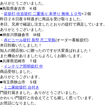
ありがとうございました。
■鳥取県倉吉市 Ｋ様
・
盆提灯-住吉提灯 二重張り 本塗り 無地 １０号
×２個
昨日２８日夜９時過ぎに商品を受け取りました。
本日、兄弟で確認し注文したとおりの提灯で満足しています。
ありがとうございました。
■神奈川県鎌倉市 Ｍ様
・
赤ビニール提灯 長型 尺二堂島
(オーダー看板提灯)
本日到着いたしました！
知人の開店祝いに贈ったのですが大変喜ばれました！
また機会がありましたらよろしくお願いします。
■兵庫県尼崎市 Ｔ様
・
インテリア照明提灯 中
商品受領しました。
ありがとうございます。
■埼玉県狭山市 Ｓ様
・
ミニ家紋提灯 台付き
門提灯届きました。ありがとうございました。
かわいい門提灯と出会えてとても嬉しく思っています。
お世話になりました。