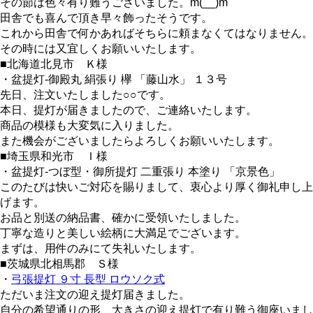
その節は色々有り難うございました。m(__)m
田舎でも喜んで頂き早々飾ったそうです。
これから田舎で何かあればそちらに頼まなくてはなりません。
その時には又宜しくお願いいたします。
■北海道北見市 Ｋ様
・盆提灯-御殿丸 絹張り 欅 「藤山水」 １３号
先日、注文いたしました○○です。
本日、提灯が届きましたので、ご連絡いたします。
商品の模様も大変気に入りました。
また機会がございましたらよろしくお願いいたします。
■埼玉県和光市 Ｉ様
・盆提灯-つぼ型・御所提灯 二重張り 本塗り 「京景色」
このたびは快いご対応を賜りまして、衷心より厚く御礼申し上
げます。
お品と別送の納品書、確かに受領いたしました。
丁寧な造りと美しい絵柄に大満足でございます。
まずは、用件のみにて失礼いたします。
■茨城県北相馬郡 Ｓ様
・
弓張提灯 ９寸 長型 ロウソク式
ただいま注文の迎え提灯届きました。
自分の希望通りの形、大きさの迎え提灯で有り難う御座いまし