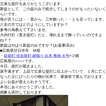
立派な提灯をありがとうございます。
新盆として、この盆のみで処分してしまうのがもったいないく
らいです。
母が言うには・・昔から、三年飾った・・とも言っています。
八女の方ではどのようにしていますか？
参考の為教えて下さいませ。
大内行灯（置き提灯）だと、壊れるまで飾っていいのですよ
ね？？
新盆はやはり新盆のみですか？(お返事済み)
■広島県廿日市市 Ｍ様
・
盆提灯-住吉提灯 絹張り 白木 無地 ８号
×２個
広島県の○○○○です。
今日、提灯が届きました。
派手過ぎず、上品で立派な提灯に仕上がっていて、１月に亡く
なった父にぴったりの物が出来て、家族皆で喜んでおります。
よいお盆が迎えられそうです。
本当にありがとうございました。
画像も添付しております。