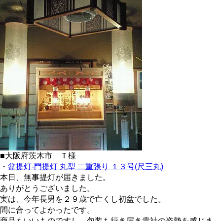
■大阪府茨木市 Ｔ様
・
盆提灯-門提灯 丸型 二重張り １３号(尺三丸)
本日、無事提灯が届きました。
ありがとうございました。
実は、今年長男を２９歳で亡くし初盆でした。
間に合ってよかったです。
商品もいいものですし、包装も行き届き貴社の姿勢を感じま