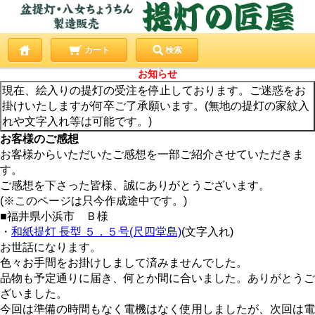
カート
検索
お知らせ
現在、絵入りの提灯の受注を停止しております。ご迷惑をお
掛けいたしますが何卒ご了承願います。(無地の提灯の家紋入
れや文字入れ等は可能です。)
お客様のご感想
お客様からいただいたご感想を一部ご紹介させていただきま
す。
ご感想を下さった皆様、誠にありがとうございます。
(※このページは只今作成途中です。)
■福井県小浜市 Ｂ様
・
和紙提灯 長型 ５．５号(尺四堂島)
(文字入れ)
お世話になります。
色々お手間をお掛けしまして済みませんでした。
品物も予定通りに届き、何とか間に合いました。ありがとうご
ざいました。
今回は準備の時間もなく電機はなく使用しましたが、次回は電