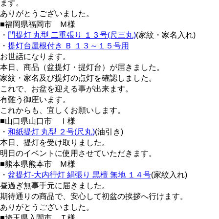
ます。
ありがとうございました。
■福岡県福岡市 Ｍ様
・
門提灯 丸型 二重張り １３号(尺三丸)
(家紋・家名入れ)
・
提灯台屋根付き Ｂ １３～１５号用
お世話になります。
本日、商品（盆提灯・提灯台）が届きました。
家紋・家名及び提灯の点灯を確認しました。
これで、お盆を迎える事が出来ます。
有難う御座います。
これからも、宜しくお願いします。
■山口県山口市 Ｉ様
・
和紙提灯 丸型 ２号(尺丸)
(油引き)
本日、提灯を受け取りました。
明日のイベントに使用させていただきます。
■熊本県熊本市 Ｍ様
・
盆提灯-大内行灯 絹張り 黒檀 無地 １４号
(家紋入れ)
昼過ぎ無事手元に届きました。
期待通りの商品で、安心して初盆の挨拶へ行けます。
ありがとうございました。
■埼玉県入間市 Ｔ様