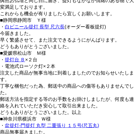
偶然お仏壇と同じ日に届き、提灯もなかなか情緒のある物で大
変満足しております。
これからも機会が有りましたら宜しくお願いします。
■静岡県静岡市 Ｙ様
・
白ビニール提灯 長型 尺六長
(オーダー看板提灯)
今届きました。
早く繁盛させて、また注文できるようにがんばります。
どうもありがとうございました。
■愛媛県松山市 Ｍ様
・
提灯台 Ｂ
×２台
・電池式ローソク灯×２本
注文した商品が無事当地に到着しましたのでお知らせいたしま
す。
丁寧な梱包だった為、郵送中の商品への傷等もありませんでし
た。
郵送方法を指定する等のお手数をお掛けしましたが、何度も連
絡を入れていただき安心して取引出来ました。
どうもありがとうございました。以上
■神奈川県横浜市 Ｗ様
・
盆提灯-門提灯 丸型 二重張り １５号(尺五丸)
商品無事届きました。