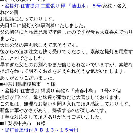
・
盆提灯-住吉提灯 二重張り 欅 「藤山水」 ８号
(家紋・名入
れ)×２個
お世話になっております。
先日4日に提灯が無事到着いたしました。
父の初盆にと私達兄弟で準備したのですが母も大変喜んでおり
ました。
天国の父の声も聴こえて来そうです。
後からの追加注文も快く受けてくださり、素敵な提灯を用意す
ることができました。
早すぎた父とのお別れをまだ信じられないでいますが、素敵な
提灯を飾って明るくお盆を迎えられそうな気がいたします。
ありがとうございました。
■神奈川県相模原市 Ｙ様
・盆提灯-住吉提灯 絹張り 蒔絵A 「芙蓉小鳥」 ９号×２個
提灯が届いて、母と妹達が素敵だと大喜びしております。
この度は、無理なお願いを聞き入れて頂き感謝しております。
新盆に華やかさがあり、帰省するのが楽しみです。
丁寧な対応をして頂きありがとうございました。
■山梨県中央市 Ｎ様
・
提灯台屋根付き Ｂ １３～１５号用