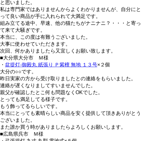
と思いました。
私は専門家ではありませんからよくわかりませんが、自分にと
って良い商品が手に入れられて大満足です。
組み立てる途中、早速、他の猫たちがナニナニ？・・・と寄っ
て来て大騒ぎです。
本当に、この度は有難うございました。
大事に使わせていただきます。
次回、何かありましたら又宜しくお願い致します。
■大分県大分市 Ｍ様
・
盆提灯-御殿丸 紙張り Ｐ紫檀 無地 １３号
×２個
大分の○○です。
昨日実家の方から受け取りましたとの連絡をもらいました。
連絡が遅くなりましてすいませんでした。
親父が確認したとこ何も問題なくOKでした。
とっても満足してる様子です。
もう飾ってるらしいです。
本当にとっても素晴らしい商品を安く提供して頂きありがとう
ございました。
また誰か買う時がありましたらよろしくお願いします。
■広島県呉市 Ｍ様
・弓張提灯 九寸 丸型 電池式×５個