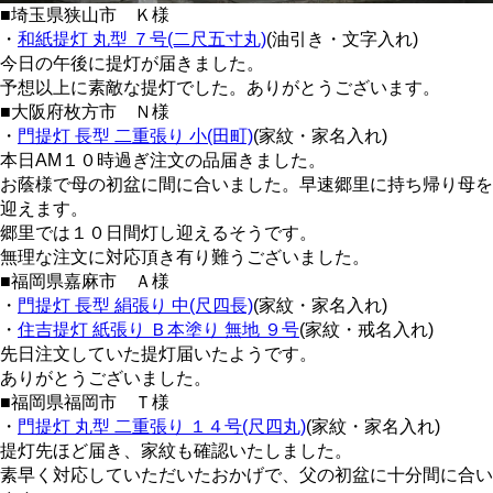
■埼玉県狭山市 Ｋ様
・
和紙提灯 丸型 ７号(二尺五寸丸)
(油引き・文字入れ)
今日の午後に提灯が届きました。
予想以上に素敵な提灯でした。ありがとうございます。
■大阪府枚方市 Ｎ様
・
門提灯 長型 二重張り 小(田町)
(家紋・家名入れ)
本日AM１０時過ぎ注文の品届きました。
お蔭様で母の初盆に間に合いました。早速郷里に持ち帰り母を
迎えます。
郷里では１０日間灯し迎えるそうです。
無理な注文に対応頂き有り難うございました。
■福岡県嘉麻市 Ａ様
・
門提灯 長型 絹張り 中(尺四長)
(家紋・家名入れ)
・
住吉提灯 紙張り Ｂ本塗り 無地 ９号
(家紋・戒名入れ)
先日注文していた提灯届いたようです。
ありがとうございました。
■福岡県福岡市 Ｔ様
・
門提灯 丸型 二重張り １４号(尺四丸)
(家紋・家名入れ)
提灯先ほど届き、家紋も確認いたしました。
素早く対応していただいたおかげで、父の初盆に十分間に合い