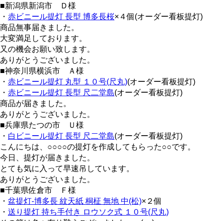
■新潟県新潟市 Ｄ様
・
赤ビニール提灯 長型 博多長桜
×４個(オーダー看板提灯)
商品無事届きました。
大変満足しております。
又の機会お願い致します。
ありがとうございました。
■神奈川県横浜市 Ａ様
・
赤ビニール提灯 丸型 １０号(尺丸)
(オーダー看板提灯)
・
赤ビニール提灯 長型 尺二堂島
(オーダー看板提灯)
商品が届きました。
ありがとうございました。
■兵庫県たつの市 Ｕ様
・
白ビニール提灯 長型 尺二堂島
(オーダー看板提灯)
こんにちは、○○○○の提灯を作成してもらった○○です。
今日、提灯が届きました。
とても気に入って早速吊しています。
ありがとうございました。
■千葉県佐倉市 Ｆ様
・
盆提灯-博多長 紋天紙 桐柾 無地 中(松)
×２個
・
送り提灯 持ち手付き ロウソク式 １０号(尺丸)