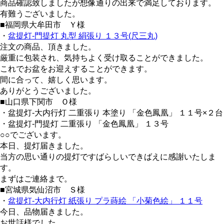
商品確認致しましたが想像通りの出来で満足しております。
有難うございました。
■福岡県大牟田市 Ｙ様
・
盆提灯-門提灯 丸型 絹張り １３号(尺三丸)
注文の商品、頂きました。
厳重に包装され、気持ちよく受け取ることができました。
これでお盆をお迎えすることができます。
間に合って、嬉しく思います。
ありがとうございました。
■山口県下関市 Ｏ様
・盆提灯-大内行灯 二重張り 本塗り 「金色鳳凰」 １１号×２台
・盆提灯-門提灯 二重張り 「金色鳳凰」 １３号
○○でございます。
本日、提灯届きました。
当方の思い通りの提灯ですばらしいできばえに感謝いたしま
す。
まずはご連絡まで。
■宮城県気仙沼市 Ｓ様
・
盆提灯-大内行灯 紙張り プラ蒔絵 「小菊色絵」 １１号
今日、品物届きました。
お世話様でした。