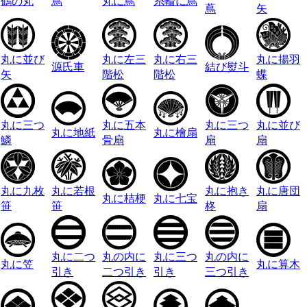
鶴の丸
蔦
丸に蔦
糸輪に蔦
蔦
矢
丸に並び
丸に左三
丸に右三
丸に揚羽
源氏車
結び熨斗
矢
階松
階松
蝶
丸に三つ
丸に五本
丸に三つ
丸に並び
丸に地紙
丸に檜扇
鱗
骨扇
扇
扇
丸に九枚
丸に若根
丸に抱き
丸に唐団
丸に桔梗
丸に七宝
笹
笹
柊
扇
丸に二つ
丸の内に
丸に三つ
丸の内に
丸に笠
丸に算木
引き
二つ引き
引き
三つ引き