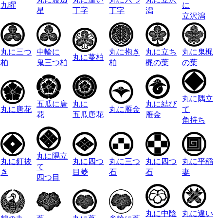
九曜
に
星
丁字
丁字
潟
立沢潟
丸に三つ
中輪に
丸に抱き
丸に立ち
丸に鬼梶
丸に蔓柏
柏
鬼三つ柏
柏
梶の葉
の葉
丸に隅立
五瓜に唐
丸に
丸に結び
丸に唐花
丸に雁金
て
花
五瓜唐花
雁金
角持ち
丸に隅立
丸に釘抜
丸に四つ
丸に三つ
丸に四つ
丸に平稲
て
き
目菱
石
石
妻
四つ目
丸に中陰
丸に違い