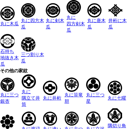
丸に
丸に四方木
丸に剣木
丸に唐木
井桁に木
丸に木瓜
四方剣木
瓜
瓜
瓜
瓜
瓜
石持ち
三つ割り木
地抜き木
瓜
瓜
その他の家紋
丸に
丸に三つ
丸に笹竜
丸に三つ
隅立て井
丸に井桁
丸に七曜
銀杏
胆
星
筒
隅切り角
丸に渡辺
丸に違い
丸に六つ
丸に立沢