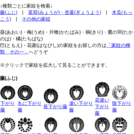
↓種類ごとに家紋を検索↓
藤(ふじ)
|
茗荷(みょうが)・杏葉(ぎょうよう)
|
木瓜(もっ
こう)
|
その他の家紋
葵(あおい)・梅(うめ)・片喰(かたばみ)・桐(きり)・鷹の羽(たか
のは)・橘(たちばな)
巴(ともえ)・花菱(はなびし)の家紋をお探しの方は
「家紋の種
類 その一」
へどうぞ
※クリックで家紋を拡大して見ることができます。
藤(ふじ)
花違い
下がり
丸に下がり
違い下がり
陰下がり
長下がり藤
下がり
藤
藤
藤
藤
藤