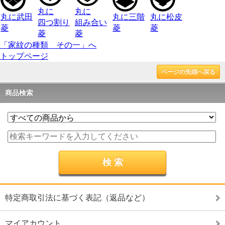
丸に
丸に
丸に武田
丸に三階
丸に松皮
四つ割り
組み合い
菱
菱
菱
菱
菱
「家紋の種類 その一」へ
トップページ
ページの先頭へ戻る
商品検索
特定商取引法に基づく表記（返品など）
マイアカウント