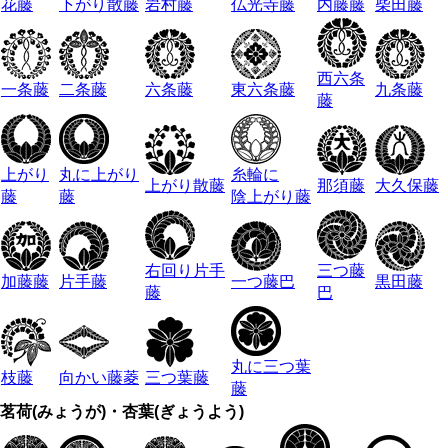
花藤
下がり散藤
岩村藤
仏光寺藤
内藤藤
柴田藤
西六条
一条藤
二条藤
六条藤
東六条藤
九条藤
藤
上がり
丸に上がり
糸輪に
上がり散藤
那須藤
大久保藤
藤
藤
陰上がり藤
右回り片手
三つ藤
加藤藤
片手藤
一つ藤巴
黒田藤
藤
巴
丸に三つ葉
枝藤
向かい藤菱
三つ葉藤
藤
茗荷(みょうが)・杏葉(ぎょうよう)