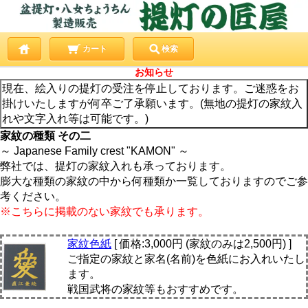
カート
検索
お知らせ
現在、絵入りの提灯の受注を停止しております。ご迷惑をお
掛けいたしますが何卒ご了承願います。(無地の提灯の家紋入
れや文字入れ等は可能です。)
家紋の種類 その二
～ Japanese Family crest "KAMON" ～
弊社では、提灯の家紋入れも承っております。
膨大な種類の家紋の中から何種類か一覧しておりますのでご参
考ください。
※こちらに掲載のない家紋でも承ります。
家紋色紙
[ 価格:3,000円 (家紋のみは2,500円) ]
ご指定の家紋と家名(名前)を色紙にお入れいたし
ます。
戦国武将の家紋等もおすすめです。