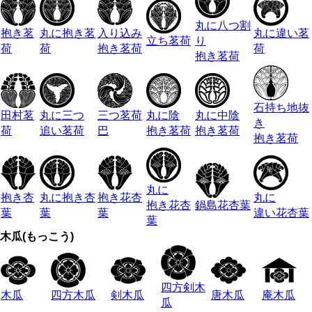
丸に八つ割
抱き茗
丸に抱き茗
入り込み
丸に違い茗
立ち茗荷
り
荷
荷
抱き茗荷
荷
抱き茗荷
石持ち地抜
田村茗
丸に三つ
三つ茗荷
丸に陰
丸に中陰
き
荷
追い茗荷
巴
抱き茗荷
抱き茗荷
抱き茗荷
丸に
抱き杏
丸に抱き杏
抱き花杏
丸に
抱き花杏
鍋島花杏葉
葉
葉
葉
違い花杏葉
葉
木瓜(もっこう)
四方剣木
木瓜
四方木瓜
剣木瓜
唐木瓜
庵木瓜
瓜