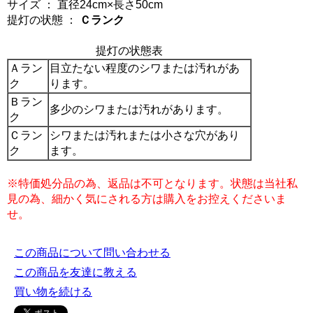
サイズ ： 直径24cm×長さ50cm
提灯の状態 ：
Ｃランク
提灯の状態表
Ａラン
目立たない程度のシワまたは汚れがあ
ク
ります。
Ｂラン
多少のシワまたは汚れがあります。
ク
Ｃラン
シワまたは汚れまたは小さな穴があり
ク
ます。
※特価処分品の為、返品は不可となります。状態は当社私
見の為、細かく気にされる方は購入をお控えくださいま
せ。
この商品について問い合わせる
この商品を友達に教える
買い物を続ける