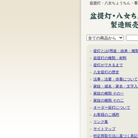
盆提灯・八女ちょうちん・看
提灯とは(用途・由来・種類
盆提灯の種類・材料
提灯ができるまで
八女提灯の歴史
法事・法要・供養について
家紋・戒名・家名・文字入
家紋の種類 その一
家紋の種類 その二
オーダー提灯について
お客様のご感想
リンク集
サイトマップ
特定商取引法に基づく表記