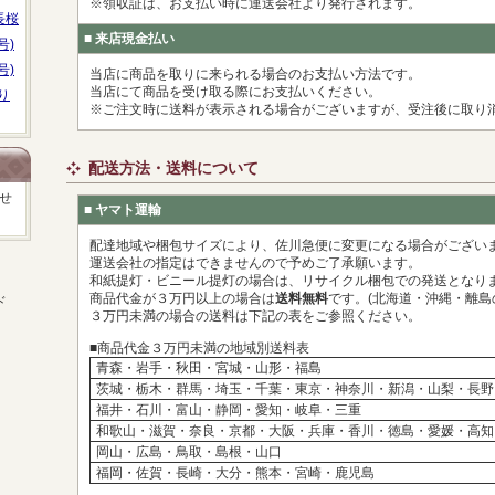
※領収証は、お支払い時に運送会社より発行されます。
長桜
■ 来店現金払い
号)
号)
当店に商品を取りに来られる場合のお支払い方法です。
当店にて商品を受け取る際にお支払いください。
り
※ご注文時に送料が表示される場合がございますが、受注後に取り
配送方法・送料について
せ
■ ヤマト運輸
配達地域や梱包サイズにより、佐川急便に変更になる場合がござい
運送会社の指定はできませんので予めご了承願います。
和紙提灯・ビニール提灯の場合は、リサイクル梱包での発送となり
商品代金が３万円以上の場合は
送料無料
です。(北海道・沖縄・離島
ド
３万円未満の場合の送料は下記の表をご参照ください。
■商品代金３万円未満の地域別送料表
青森・岩手・秋田・宮城・山形・福島
茨城・栃木・群馬・埼玉・千葉・東京・神奈川・新潟・山梨・長野
福井・石川・富山・静岡・愛知・岐阜・三重
和歌山・滋賀・奈良・京都・大阪・兵庫・香川・徳島・愛媛・高知
岡山・広島・鳥取・島根・山口
福岡・佐賀・長崎・大分・熊本・宮崎・鹿児島