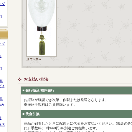
ンダ
灯
ンダ
丸
灯
お支払い方法
本
代込
■ 銀行振込 福岡銀行
黒
お振込が確認でき次第、作製または発送となります。
込み
※振込手数料はご負担願います。
■ 代金引換
長
商品が到着したときに配送人に代金をお支払いください。(現金のみ
家名
代引手数料(一律440円)を別途ご負担願います。