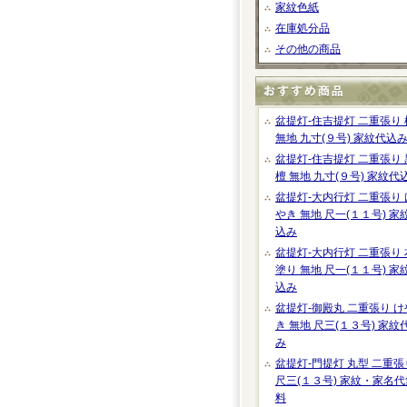
家紋色紙
在庫処分品
その他の商品
盆提灯-住吉提灯 二重張り 
無地 九寸(９号) 家紋代込
盆提灯-住吉提灯 二重張り 
檀 無地 九寸(９号) 家紋代
盆提灯-大内行灯 二重張り 
やき 無地 尺一(１１号) 家
込み
盆提灯-大内行灯 二重張り 
塗り 無地 尺一(１１号) 家
込み
盆提灯-御殿丸 二重張り け
き 無地 尺三(１３号) 家紋
み
盆提灯-門提灯 丸型 二重張
尺三(１３号) 家紋・家名代
料