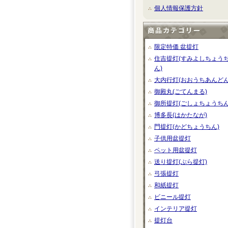
個人情報保護方針
限定特価 盆提灯
住吉提灯(すみよしちょう
ん)
大内行灯(おおうちあんどん
御殿丸(ごてんまる)
御所提灯(ごしょちょうちん
博多長(はかたなが)
門提灯(かどちょうちん)
子供用盆提灯
ペット用盆提灯
送り提灯(ぶら提灯)
弓張提灯
和紙提灯
ビニール提灯
インテリア提灯
提灯台