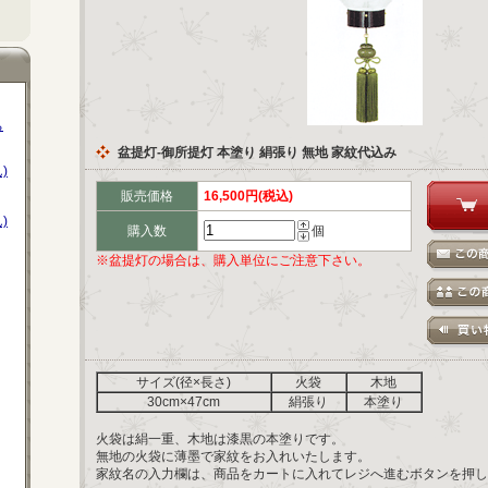
ち
盆提灯-御所提灯 本塗り 絹張り 無地 家紋代込み
)
販売価格
16,500円(税込)
)
購入数
個
※盆提灯の場合は、購入単位にご注意下さい。
サイズ(径×長さ)
火袋
木地
30cm×47cm
絹張り
本塗り
火袋は絹一重、木地は漆黒の本塗りです。
無地の火袋に薄墨で家紋をお入れいたします。
家紋名の入力欄は、商品をカートに入れてレジへ進むボタンを押し