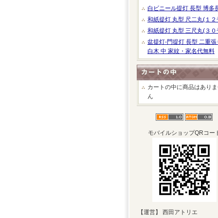
白ビニール提灯 長型 博多
和紙提灯 丸型 尺二丸(１２
和紙提灯 丸型 三尺丸(３０
盆提灯-門提灯 長型 二重張
白木 中 家紋・家名代無料
カートの中に商品はありま
ん
モバイルショップQRコー
【運営】 西田アトリエ