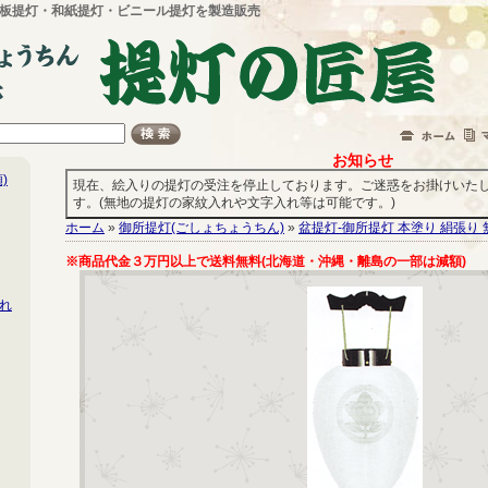
板提灯・和紙提灯・ビニール提灯を製造販売
お知らせ
)
現在、絵入りの提灯の受注を停止しております。ご迷惑をお掛けいた
す。(無地の提灯の家紋入れや文字入れ等は可能です。)
ホーム
»
御所提灯(ごしょちょうちん)
»
盆提灯-御所提灯 本塗り 絹張り
※商品代金３万円以上で送料無料(北海道・沖縄・離島の一部は減額)
れ