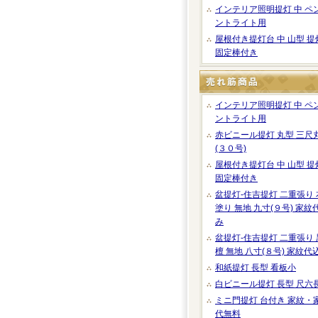
インテリア照明提灯 中 ペ
ントライト用
屋根付き提灯台 中 山型 提
固定棒付き
インテリア照明提灯 中 ペ
ントライト用
赤ビニール提灯 丸型 三尺
(３０号)
屋根付き提灯台 中 山型 提
固定棒付き
盆提灯-住吉提灯 二重張り 
塗り 無地 九寸(９号) 家紋
み
盆提灯-住吉提灯 二重張り 
檀 無地 八寸(８号) 家紋代
和紙提灯 長型 看板小
白ビニール提灯 長型 尺六
ミニ門提灯 台付き 家紋・
代無料