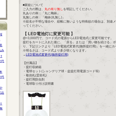
■家紋について
ご入力の際は、
丸の有り無し
を明記してください。
丸ありの例：「丸に梅鉢」
丸無しの例：「梅鉢(丸無し)」
※紋名が不明な場合や、紋帳に無いような特殊紋の場合は、別途メ
ってください。
【 LED電池灯に変更可能 】
桜
@+3,000円で、コード式の電源からLED電池式に変更可能です。
み
提灯をカートに入れた後に、「戻る」または「買い物を続ける」ボ
黒
り、下記リンクより「LED電池式変更代(御所提灯用)」を一緒に
込み
※明るさは、コード式より多少弱くなります。
→
LED電池式変更代(御所提灯用)
け
紋代
【付属品】
・提灯収納箱
・電球セット(シャンデリア球・盆提灯用電源コード等)
本
・敬供札(霊前札)
紋代
・提灯用防虫剤
・電球取り付け説明書
や
代込
り
無