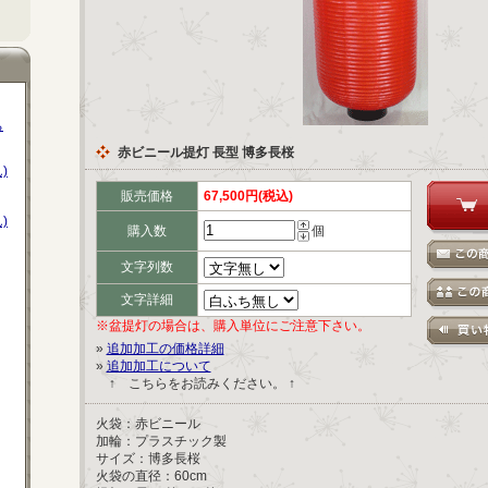
ち
赤ビニール提灯 長型 博多長桜
)
販売価格
67,500円(税込)
)
購入数
個
文字列数
文字詳細
※盆提灯の場合は、購入単位にご注意下さい。
»
追加加工の価格詳細
»
追加加工について
↑ こちらをお読みください。 ↑
火袋：赤ビニール
加輪：プラスチック製
サイズ：博多長桜
火袋の直径：60cm