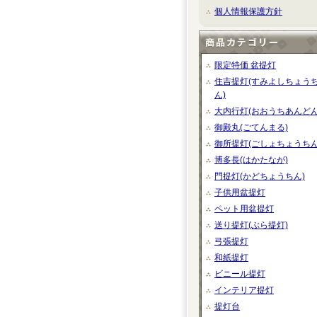
個人情報保護方針
限定特価 盆提灯
住吉提灯(すみよしちょう
ん)
大内行灯(おおうちあんどん
御殿丸(ごてんまる)
御所提灯(ごしょちょうちん
博多長(はかたなが)
門提灯(かどちょうちん)
子供用盆提灯
ペット用盆提灯
送り提灯(ぶら提灯)
弓張提灯
和紙提灯
ビニール提灯
インテリア提灯
提灯台