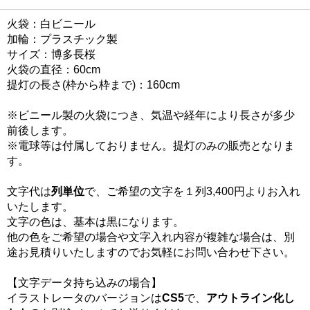
火袋：白ビニール
加輪：プラスチック製
サイズ：博多長桜
火袋の直径：60cm
提灯の長さ(枠から枠まで)：160cm
※ビニール製の火袋につき、気温や経年により長さが多少
前後します。
※電球等は付属しておりません。提灯のみの販売となりま
す。
文字代は
列単位
で、ご希望の文字を１列3,400円よりお入れ
いたします。
文字の色は、基本は黒になります。
他の色をご希望の場合や文字入れ内容が複雑な場合は、別
途お見積りいたしますのでお気軽にお問い合わせ下さい。
【文字データ持ち込みの場合】
イラストレータのバージョンは
CS5
で、
アウトライン化し