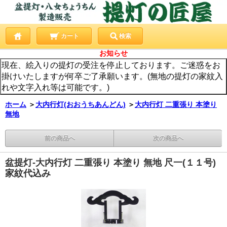
カート
検索
お知らせ
現在、絵入りの提灯の受注を停止しております。ご迷惑をお
掛けいたしますが何卒ご了承願います。(無地の提灯の家紋入
れや文字入れ等は可能です。)
ホーム
＞
大内行灯(おおうちあんどん)
＞
大内行灯 二重張り 本塗り
無地
前の商品へ
次の商品へ
盆提灯-大内行灯 二重張り 本塗り 無地 尺一(１１号)
家紋代込み