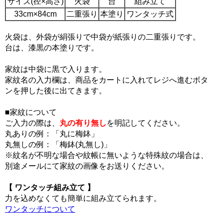
サイズ(径×高さ)
火袋
台
組み立て
33cm×84cm
二重張り
本塗り
ワンタッチ式
火袋は、外袋が絹張りで中袋が紙張りの二重張りです。
台は、漆黒の本塗りです。
家紋は中袋に黒で入ります。
家紋名の入力欄は、商品をカートに入れてレジへ進むボタ
ンを押した後に出てきます。
■家紋について
ご入力の際は、
丸の有り無し
を明記してください。
丸ありの例：「丸に梅鉢」
丸無しの例：「梅鉢(丸無し)」
※紋名が不明な場合や紋帳に無いような特殊紋の場合は、
別途メールにて家紋の画像をお送りください。
【 ワンタッチ組み立て 】
力を込めなくても簡単に組み立てられます。
ワンタッチについて