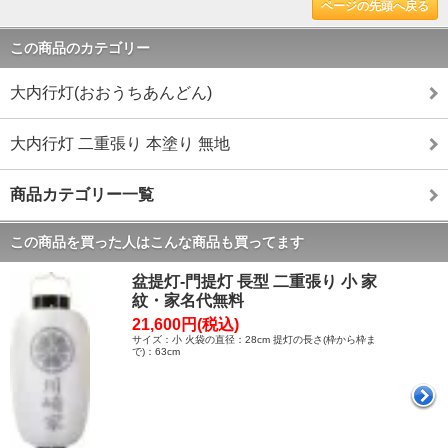
ページの先頭へ戻る
この商品のカテゴリー
大内行灯(おおうちあんどん)
大内行灯 二重張り 本塗り 無地
商品カテゴリー一覧
この商品を買った人はこんな商品も買ってます
盆提灯-門提灯 長型 二重張り 小 家
紋・家名代無料
21,600円(税込)
サイズ：小 火袋の直径：28cm 提灯の長さ(枠から枠ま
で)：63cm