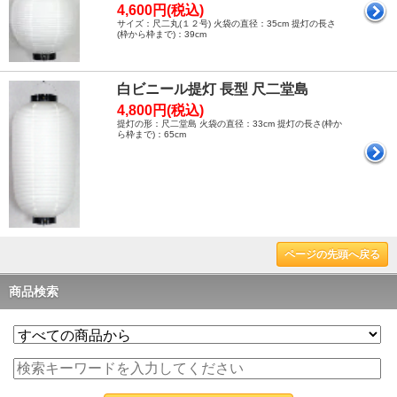
4,600円(税込)
サイズ：尺二丸(１２号) 火袋の直径：35cm 提灯の長さ
(枠から枠まで)：39cm
白ビニール提灯 長型 尺二堂島
4,800円(税込)
提灯の形：尺二堂島 火袋の直径：33cm 提灯の長さ(枠か
ら枠まで)：65cm
ページの先頭へ戻る
商品検索