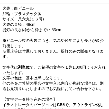
火袋：白ビニール
加輪：プラスチック製
サイズ：尺六丸(１６号)
火袋の直径：49cm
提灯の長さ(枠から枠まで)：53cm
※ビニール製の火袋につき、気温や経年により長さが多少
前後します。
※電球等は付属しておりません。提灯のみの販売となりま
す。
文字代は
列単位
で、ご希望の文字を１列1,800円よりお入れ
いたします。
文字の色は、基本は黒になります。
他の色をご希望の場合や文字入れ内容が複雑な場合は、別
途お見積りいたしますのでお気軽にお問い合わせ下さい。
【文字データ持ち込みの場合】
イラストレータのバージョンは
CS5
で、
アウトライン化し