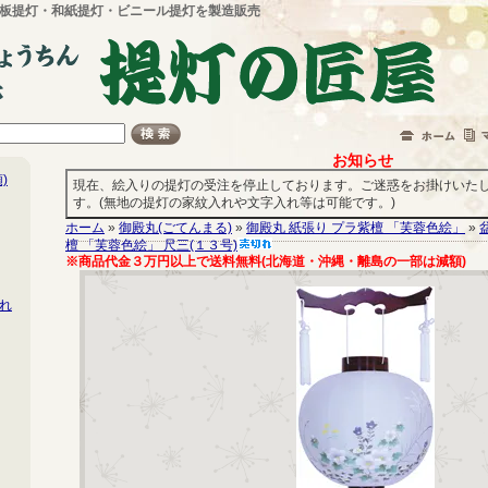
板提灯・和紙提灯・ビニール提灯を製造販売
お知らせ
)
現在、絵入りの提灯の受注を停止しております。ご迷惑をお掛けいた
す。(無地の提灯の家紋入れや文字入れ等は可能です。)
ホーム
»
御殿丸(ごてんまる)
»
御殿丸 紙張り プラ紫檀 「芙蓉色絵」
»
檀 「芙蓉色絵」 尺三(１３号)
※商品代金３万円以上で送料無料(北海道・沖縄・離島の一部は減額)
れ