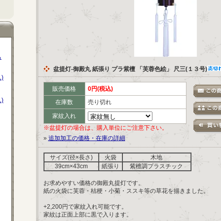
ち
盆提灯-御殿丸 紙張り プラ紫檀 「芙蓉色絵」 尺三(１３号)
)
販売価格
0円(税込)
)
在庫数
売り切れ
家紋入れ
※盆提灯の場合は、購入単位にご注意下さい。
»
追加加工の価格・在庫の詳細
サイズ(径×長さ)
火袋
木地
39cm×43cm
紙張り
紫檀調プラスチック
お求めやすい価格の御殿丸提灯です。
紙の火袋に芙蓉・桔梗・小菊・ススキ等の草花を描きました。
+2,200円で家紋入れ可能です。
家紋は正面上部に黒で入ります。