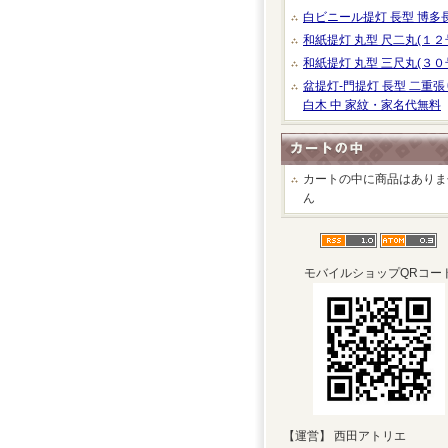
白ビニール提灯 長型 博多
和紙提灯 丸型 尺二丸(１２
和紙提灯 丸型 三尺丸(３０
盆提灯-門提灯 長型 二重張
白木 中 家紋・家名代無料
カートの中に商品はありま
ん
モバイルショップQRコー
【運営】 西田アトリエ