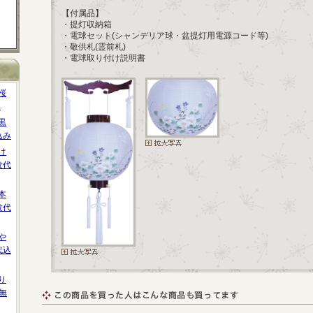
【付属品】
・提灯収納箱
・電球セット(シャンデリア球・盆提灯用電源コード等)
・敬供札(霊前札)
・電球取り付け説明書
桜
み
黒
込み
け
紋代
本
紋代
や
代込
り
無