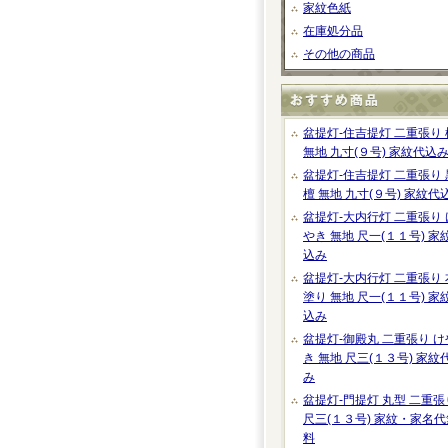
家紋色紙
在庫処分品
その他の商品
盆提灯-住吉提灯 二重張り 
無地 九寸(９号) 家紋代込
盆提灯-住吉提灯 二重張り 
檀 無地 九寸(９号) 家紋代
盆提灯-大内行灯 二重張り 
やき 無地 尺一(１１号) 家
込み
盆提灯-大内行灯 二重張り 
塗り 無地 尺一(１１号) 家
込み
盆提灯-御殿丸 二重張り け
き 無地 尺三(１３号) 家紋
み
盆提灯-門提灯 丸型 二重張
尺三(１３号) 家紋・家名代
料