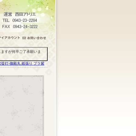
しますが何卒ご了承願いま
盆提灯-御殿丸 紙張り プラ紫