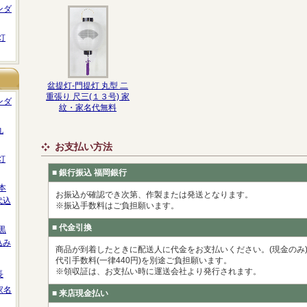
ンダ
灯
盆提灯-門提灯 丸型 二
重張り 尺三(１３号) 家
ンダ
紋・家名代無料
丸
お支払い方法
灯
■ 銀行振込 福岡銀行
本
お振込が確認でき次第、作製または発送となります。
代込
※振込手数料はご負担願います。
■ 代金引換
黒
込み
商品が到着したときに配送人に代金をお支払いください。(現金のみ
代引手数料(一律440円)を別途ご負担願います。
※領収証は、お支払い時に運送会社より発行されます。
長
家名
■ 来店現金払い