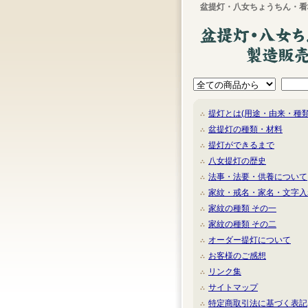
盆提灯・八女ちょうちん・看
提灯とは(用途・由来・種類
盆提灯の種類・材料
提灯ができるまで
八女提灯の歴史
法事・法要・供養について
家紋・戒名・家名・文字入
家紋の種類 その一
家紋の種類 その二
オーダー提灯について
お客様のご感想
リンク集
サイトマップ
特定商取引法に基づく表記