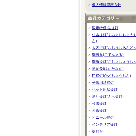
個人情報保護方針
限定特価 盆提灯
住吉提灯(すみよしちょう
ん)
大内行灯(おおうちあんどん
御殿丸(ごてんまる)
御所提灯(ごしょちょうちん
博多長(はかたなが)
門提灯(かどちょうちん)
子供用盆提灯
ペット用盆提灯
送り提灯(ぶら提灯)
弓張提灯
和紙提灯
ビニール提灯
インテリア提灯
提灯台