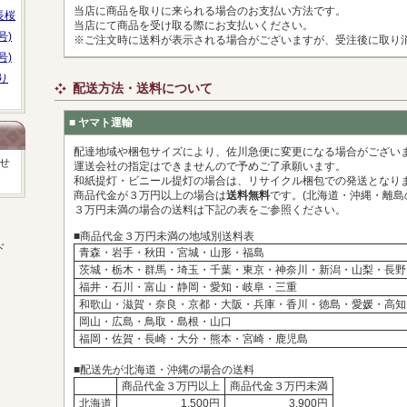
当店に商品を取りに来られる場合のお支払い方法です。
長桜
当店にて商品を受け取る際にお支払いください。
号)
※ご注文時に送料が表示される場合がございますが、受注後に取り
号)
り
配送方法・送料について
■ ヤマト運輸
配達地域や梱包サイズにより、佐川急便に変更になる場合がござい
せ
運送会社の指定はできませんので予めご了承願います。
和紙提灯・ビニール提灯の場合は、リサイクル梱包での発送となり
商品代金が３万円以上の場合は
送料無料
です。(北海道・沖縄・離島
３万円未満の場合の送料は下記の表をご参照ください。
■商品代金３万円未満の地域別送料表
ド
青森・岩手・秋田・宮城・山形・福島
茨城・栃木・群馬・埼玉・千葉・東京・神奈川・新潟・山梨・長野
福井・石川・富山・静岡・愛知・岐阜・三重
和歌山・滋賀・奈良・京都・大阪・兵庫・香川・徳島・愛媛・高知
岡山・広島・鳥取・島根・山口
福岡・佐賀・長崎・大分・熊本・宮崎・鹿児島
■配送先が北海道・沖縄の場合の送料
商品代金３万円以上
商品代金３万円未満
北海道
1,500円
3,900円