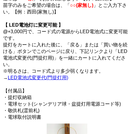
苗字のみをご希望の場合は、「
○○(家無し)
」とご入力下さ
い。【例：西田(家無し)】
【 LED電池灯に変更可能 】
@+3,000円で、コード式の電源からLED電池式に変更可能
です。
提灯をカートに入れた後に、「戻る」または「買い物を続
ける」ボタンでこのページに戻り、下記リンクより「LED
電池式変更代(門提灯用)」を一緒にカートに入れてくださ
い。
※明るさは、コード式より多少弱くなります。
→
LED電池式変更代(門提灯用)
【付属品】
・提灯収納箱
・電球セット(シャンデリア球・盆提灯用電源コード等)
・敬供札(霊前札)
・電球取付説明書