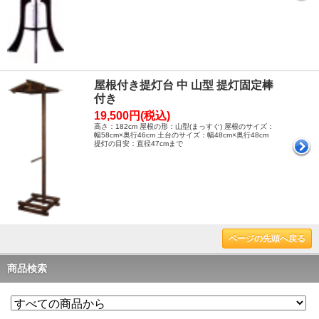
屋根付き提灯台 中 山型 提灯固定棒
付き
19,500円(税込)
高さ：182cm 屋根の形：山型(まっすぐ) 屋根のサイズ：
幅58cm×奥行46cm 土台のサイズ：幅48cm×奥行48cm
提灯の目安：直径47cmまで
ページの先頭へ戻る
商品検索