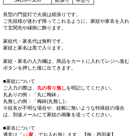
34cm×73cm
紙張り
本塗り
長型の門提灯で火袋は紙張りです。
ご先祖様が迷わず帰ってこれるように、家紋や家名を入れ
て玄関先や縁側に飾ります。
家紋代・家名代は無料です。
家紋と家名は黒で入ります。
家紋・家名の入力欄は、商品をカートに入れてレジへ進む
ボタンを押した後に出てきます。
■家紋について
ご入力の際は、
丸の有り無し
を明記してください。
丸ありの例：「丸に梅鉢」
丸無しの例：「梅鉢(丸無し)」
※紋名が不明な場合や、紋帳に無いような特殊紋の場合
は、別途メールにて家紋の画像を送ってください。
■家名について
通常は「
○○家
」でお入れ致します。【例：西田家】