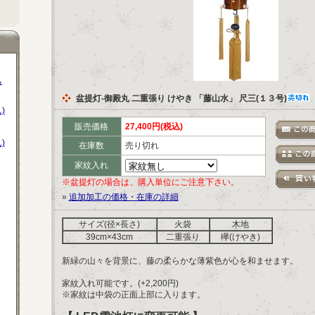
ち
盆提灯-御殿丸 二重張り けやき 「藤山水」 尺三(１３号)
)
販売価格
27,400円(税込)
)
在庫数
売り切れ
家紋入れ
※盆提灯の場合は、購入単位にご注意下さい。
»
追加加工の価格・在庫の詳細
サイズ(径×長さ)
火袋
木地
39cm×43cm
二重張り
欅(けやき)
新緑の山々を背景に、藤の柔らかな薄紫色が心を和ませます。
家紋入れ可能です。(+2,200円)
※家紋は中袋の正面上部に入ります。