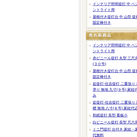
インテリア照明提灯 中 ペ
ントライト用
屋根付き提灯台 中 山型 提
固定棒付き
インテリア照明提灯 中 ペ
ントライト用
赤ビニール提灯 丸型 三尺
(３０号)
屋根付き提灯台 中 山型 提
固定棒付き
盆提灯-住吉提灯 二重張り 
塗り 無地 九寸(９号) 家紋
み
盆提灯-住吉提灯 二重張り 
檀 無地 八寸(８号) 家紋代
和紙提灯 長型 看板小
白ビニール提灯 長型 尺六
ミニ門提灯 台付き 家紋・
代無料