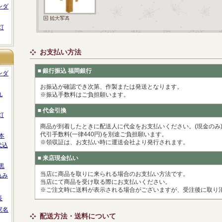
ンダ
灯
お支払い方法
■ 銀行振込 福岡銀行
ンダ
お振込が確認でき次第、作製または発送となります。
丸
※振込手数料はご負担願います。
■ 代金引換
灯
商品が到着したときに配送人に代金をお支払いください。(現金のみ
代引手数料(一律440円)を別途ご負担願います。
本
※領収証は、お支払い時に運送会社より発行されます。
代込
■ 来店現金払い
黒
当店に商品を取りに来られる場合のお支払い方法です。
込み
当店にて商品を受け取る際にお支払いください。
※ご注文時に送料が表示される場合がございますが、受注後に取り
長
家名
配送方法・送料について