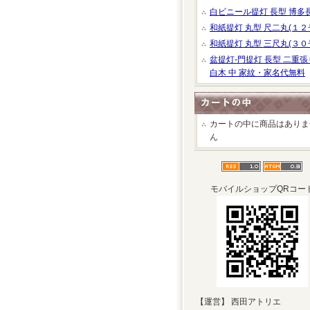
白ビニール提灯 長型 博多
和紙提灯 丸型 尺二丸(１２
和紙提灯 丸型 三尺丸(３０
盆提灯-門提灯 長型 二重張
白木 中 家紋・家名代無料
カートの中に商品はありま
ん
モバイルショップQRコー
【運営】 西田アトリエ