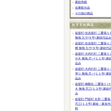
家紋色紙
在庫処分品
その他の商品
盆提灯-住吉提灯 二重張り 
無地 九寸(９号) 家紋代込
盆提灯-住吉提灯 二重張り 
檀 無地 九寸(９号) 家紋代
盆提灯-大内行灯 二重張り 
やき 無地 尺一(１１号) 家
込み
盆提灯-大内行灯 二重張り 
塗り 無地 尺一(１１号) 家
込み
盆提灯-御殿丸 二重張り け
き 無地 尺三(１３号) 家紋
み
盆提灯-門提灯 丸型 二重張
尺三(１３号) 家紋・家名代
料