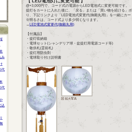
【 LED電池灯に変更可能 】
@+3,000円で、コード式の電源からLED電池式に変更可能です。
提灯をカートに入れた後に、「戻る」または「買い物を続ける」ボ
り、下記リンクより「LED電池式変更代(御殿丸用)」を一緒にカ
※明るさは、コード式より多少弱くなります。
→
LED電池式変更代(御殿丸用)
【付属品】
・提灯収納箱
桜
・電球セット(シャンデリア球・盆提灯用電源コード等)
み
・敬供札(霊前札)
黒
・提灯用防虫剤
込み
・電球取り付け説明書
け
紋代
本
紋代
や
代込
り
無