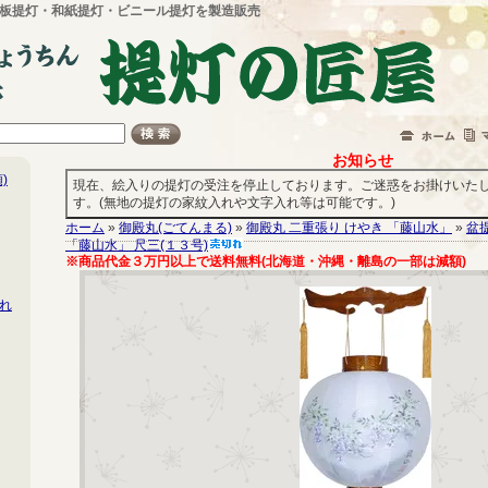
板提灯・和紙提灯・ビニール提灯を製造販売
お知らせ
)
現在、絵入りの提灯の受注を停止しております。ご迷惑をお掛けいた
す。(無地の提灯の家紋入れや文字入れ等は可能です。)
ホーム
»
御殿丸(ごてんまる)
»
御殿丸 二重張り けやき 「藤山水」
»
盆
「藤山水」 尺三(１３号)
※商品代金３万円以上で送料無料(北海道・沖縄・離島の一部は減額)
れ