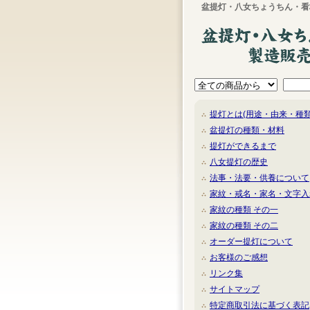
盆提灯・八女ちょうちん・看
提灯とは(用途・由来・種類
盆提灯の種類・材料
提灯ができるまで
八女提灯の歴史
法事・法要・供養について
家紋・戒名・家名・文字入
家紋の種類 その一
家紋の種類 その二
オーダー提灯について
お客様のご感想
リンク集
サイトマップ
特定商取引法に基づく表記