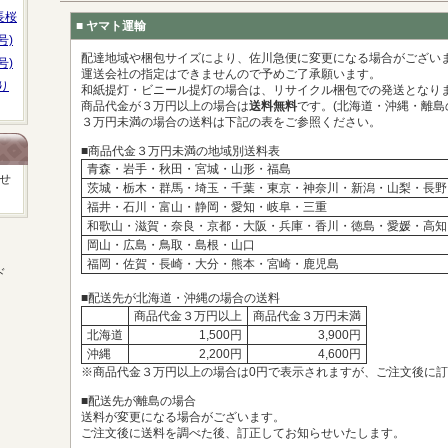
長桜
■ ヤマト運輸
号)
配達地域や梱包サイズにより、佐川急便に変更になる場合がござい
号)
運送会社の指定はできませんので予めご了承願います。
り
和紙提灯・ビニール提灯の場合は、リサイクル梱包での発送となり
商品代金が３万円以上の場合は
送料無料
です。(北海道・沖縄・離島
３万円未満の場合の送料は下記の表をご参照ください。
■商品代金３万円未満の地域別送料表
青森・岩手・秋田・宮城・山形・福島
せ
茨城・栃木・群馬・埼玉・千葉・東京・神奈川・新潟・山梨・長野
福井・石川・富山・静岡・愛知・岐阜・三重
和歌山・滋賀・奈良・京都・大阪・兵庫・香川・徳島・愛媛・高知
岡山・広島・鳥取・島根・山口
福岡・佐賀・長崎・大分・熊本・宮崎・鹿児島
ド
■配送先が北海道・沖縄の場合の送料
商品代金３万円以上
商品代金３万円未満
北海道
1,500円
3,900円
沖縄
2,200円
4,600円
※商品代金３万円以上の場合は0円で表示されますが、ご注文後に
■配送先が離島の場合
送料が変更になる場合がございます。
ご注文後に送料を調べた後、訂正してお知らせいたします。