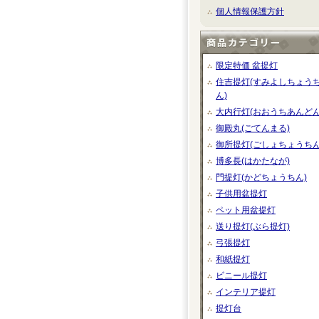
個人情報保護方針
限定特価 盆提灯
住吉提灯(すみよしちょう
ん)
大内行灯(おおうちあんどん
御殿丸(ごてんまる)
御所提灯(ごしょちょうちん
博多長(はかたなが)
門提灯(かどちょうちん)
子供用盆提灯
ペット用盆提灯
送り提灯(ぶら提灯)
弓張提灯
和紙提灯
ビニール提灯
インテリア提灯
提灯台