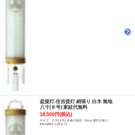
盆提灯-住吉提灯 絹張り 白木 無地
八寸(８号) 家紋代無料
18,500円(税込)
サイズ：八寸(８号) 火袋の直径：24cm 提灯の長さ：
94cm(枠から枠まで)