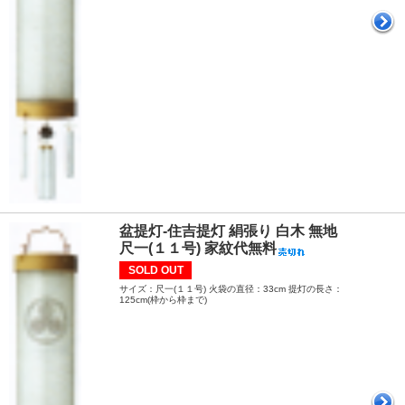
盆提灯-住吉提灯 絹張り 白木 無地
尺一(１１号) 家紋代無料
SOLD OUT
サイズ：尺一(１１号) 火袋の直径：33cm 提灯の長さ：
125cm(枠から枠まで)