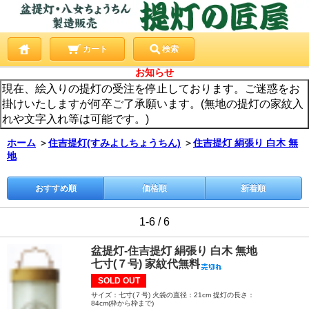
カート
検索
お知らせ
現在、絵入りの提灯の受注を停止しております。ご迷惑をお
掛けいたしますが何卒ご了承願います。(無地の提灯の家紋入
れや文字入れ等は可能です。)
ホーム
＞
住吉提灯(すみよしちょうちん)
＞
住吉提灯 絹張り 白木 無
地
おすすめ順
価格順
新着順
1-6 / 6
盆提灯-住吉提灯 絹張り 白木 無地
七寸(７号) 家紋代無料
SOLD OUT
サイズ：七寸(７号) 火袋の直径：21cm 提灯の長さ：
84cm(枠から枠まで)