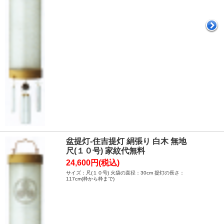
盆提灯-住吉提灯 絹張り 白木 無地
尺(１０号) 家紋代無料
24,600円(税込)
サイズ：尺(１０号) 火袋の直径：30cm 提灯の長さ：
117cm(枠から枠まで)