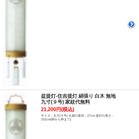
盆提灯-住吉提灯 絹張り 白木 無地
九寸(９号) 家紋代無料
21,200円(税込)
サイズ：九寸(９号) 火袋の直径：27cm 提灯の長さ：
102cm(枠から枠まで)