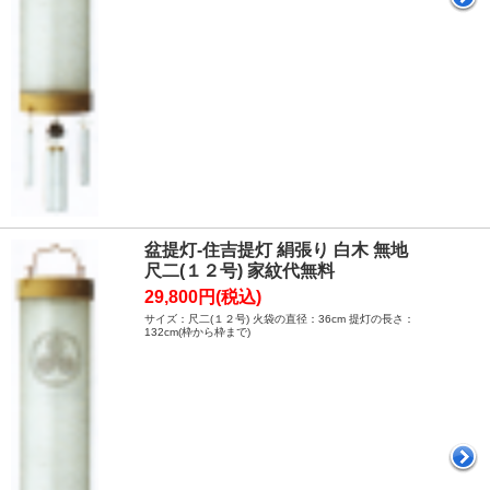
盆提灯-住吉提灯 絹張り 白木 無地
尺二(１２号) 家紋代無料
29,800円(税込)
サイズ：尺二(１２号) 火袋の直径：36cm 提灯の長さ：
132cm(枠から枠まで)