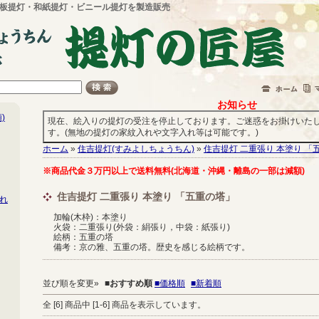
板提灯・和紙提灯・ビニール提灯を製造販売
お知らせ
)
現在、絵入りの提灯の受注を停止しております。ご迷惑をお掛けいた
す。(無地の提灯の家紋入れや文字入れ等は可能です。)
ホーム
»
住吉提灯(すみよしちょうちん)
»
住吉提灯 二重張り 本塗り 「
※商品代金３万円以上で送料無料(北海道・沖縄・離島の一部は減額)
住吉提灯 二重張り 本塗り 「五重の塔」
れ
加輪(木枠)：本塗り
火袋：二重張り(外袋：絹張り，中袋：紙張り)
絵柄：五重の塔
備考：京の雅、五重の塔。歴史を感じる絵柄です。
並び順を変更»
■
おすすめ順
■価格順
■新着順
全 [
6
] 商品中 [
1
-
6
] 商品を表示しています。