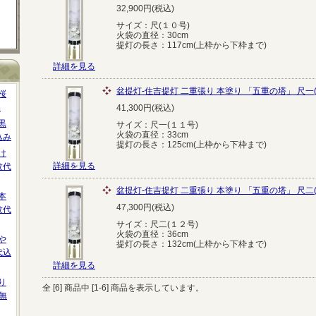
32,900円(税込)
サイズ：尺(１０号)
火袋の直径：30cm
提灯の長さ：117cm(上枠から下枠まで)
詳細を見る
盆提灯-住吉提灯 二重張り 本塗り 「五重の塔」 尺一
桜
み
41,300円(税込)
黒
サイズ：尺一(１１号)
火袋の直径：33cm
込み
提灯の長さ：125cm(上枠から下枠まで)
け
詳細を見る
紋代
盆提灯-住吉提灯 二重張り 本塗り 「五重の塔」 尺二
本
47,300円(税込)
紋代
サイズ：尺二(１２号)
火袋の直径：36cm
や
提灯の長さ：132cm(上枠から下枠まで)
代込
詳細を見る
り
全 [
6
] 商品中 [
1
-
6
] 商品を表示しています。
無