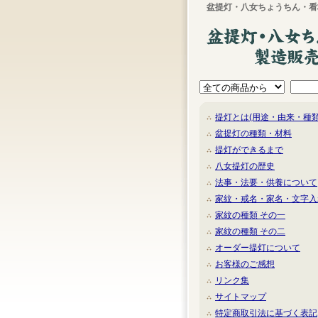
盆提灯・八女ちょうちん・看
提灯とは(用途・由来・種類
盆提灯の種類・材料
提灯ができるまで
八女提灯の歴史
法事・法要・供養について
家紋・戒名・家名・文字入
家紋の種類 その一
家紋の種類 その二
オーダー提灯について
お客様のご感想
リンク集
サイトマップ
特定商取引法に基づく表記