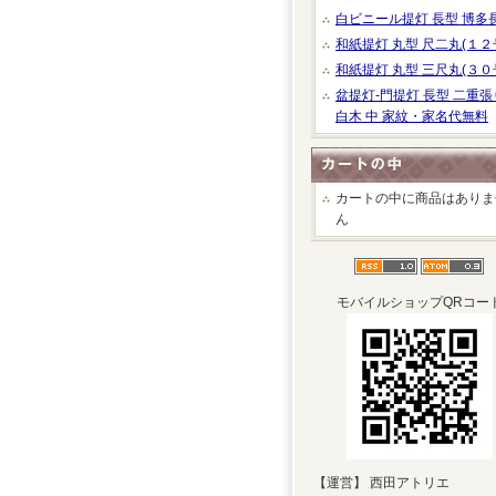
白ビニール提灯 長型 博多
和紙提灯 丸型 尺二丸(１２
和紙提灯 丸型 三尺丸(３０
盆提灯-門提灯 長型 二重張
白木 中 家紋・家名代無料
カートの中に商品はありま
ん
モバイルショップQRコー
【運営】 西田アトリエ