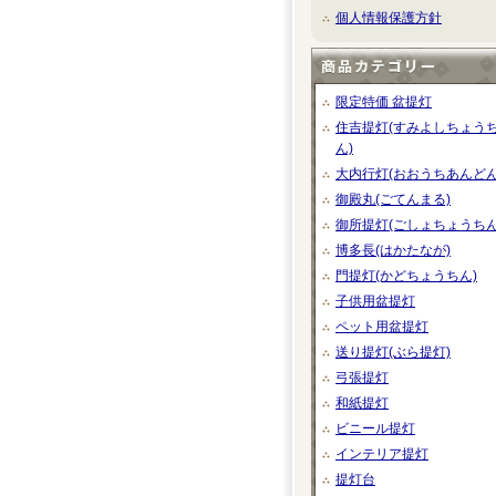
個人情報保護方針
限定特価 盆提灯
住吉提灯(すみよしちょう
ん)
大内行灯(おおうちあんどん
御殿丸(ごてんまる)
御所提灯(ごしょちょうちん
博多長(はかたなが)
門提灯(かどちょうちん)
子供用盆提灯
ペット用盆提灯
送り提灯(ぶら提灯)
弓張提灯
和紙提灯
ビニール提灯
インテリア提灯
提灯台