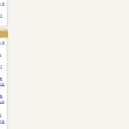
ンダ
灯
ンダ
丸
灯
本
代込
黒
込み
長
家名