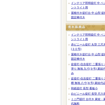
インテリア照明提灯 中 ペ
ントライト用
屋根付き提灯台 中 山型 提
固定棒付き
インテリア照明提灯 中 ペ
ントライト用
赤ビニール提灯 丸型 三尺
(３０号)
屋根付き提灯台 中 山型 提
固定棒付き
盆提灯-住吉提灯 二重張り 
塗り 無地 九寸(９号) 家紋
み
盆提灯-住吉提灯 二重張り 
檀 無地 八寸(８号) 家紋代
和紙提灯 長型 看板小
白ビニール提灯 長型 尺六
ミニ門提灯 台付き 家紋・
代無料