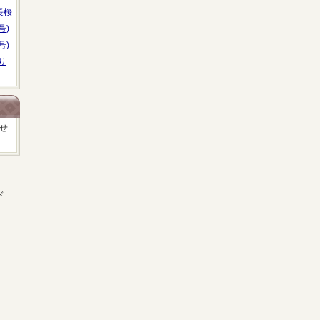
長桜
号)
号)
り
せ
ド