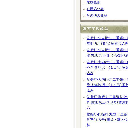
家紋色紙
在庫処分品
その他の商品
盆提灯-住吉提灯 二重張り 
無地 九寸(９号) 家紋代込
盆提灯-住吉提灯 二重張り 
檀 無地 九寸(９号) 家紋代
盆提灯-大内行灯 二重張り 
やき 無地 尺一(１１号) 家
込み
盆提灯-大内行灯 二重張り 
塗り 無地 尺一(１１号) 家
込み
盆提灯-御殿丸 二重張り け
き 無地 尺三(１３号) 家紋
み
盆提灯-門提灯 丸型 二重張
尺三(１３号) 家紋・家名代
料