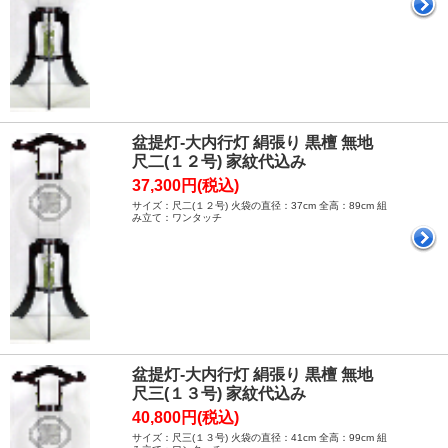
盆提灯-大内行灯 絹張り 黒檀 無地
尺二(１２号) 家紋代込み
37,300円(税込)
サイズ：尺二(１２号) 火袋の直径：37cm 全高：89cm 組
み立て：ワンタッチ
盆提灯-大内行灯 絹張り 黒檀 無地
尺三(１３号) 家紋代込み
40,800円(税込)
サイズ：尺三(１３号) 火袋の直径：41cm 全高：99cm 組