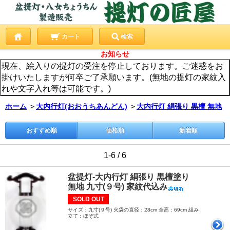
カート
検索
お知らせ
現在、絵入りの提灯の受注を停止しております。ご迷惑をお
掛けいたしますが何卒ご了承願います。(無地の提灯の家紋入
れや文字入れ等は可能です。)
ホーム
＞
大内行灯(おおうちあんどん)
＞
大内行灯 絹張り 黒檀 無地
おすすめ順
価格順
新着順
1-6 / 6
盆提灯-大内行灯 絹張り 黒檀塗り
無地 九寸(９号) 家紋代込み
SOLD OUT
サイズ：九寸(９号) 火袋の直径：28cm 全高：69cm 組み
立て：ほぞ式