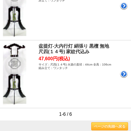
み立て：ワンタッチ
盆提灯-大内行灯 絹張り 黒檀 無地
尺四(１４号) 家紋代込み
47,600円(税込)
サイズ：尺四(１４号) 火袋の直径：44cm 全高：106cm
組み立て：ワンタッチ
1-6 / 6
ページの先頭へ戻る