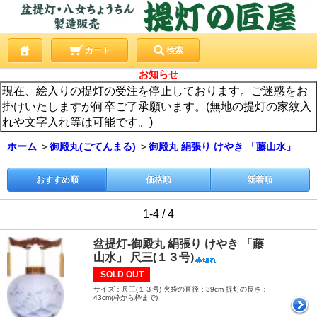
カート
検索
お知らせ
現在、絵入りの提灯の受注を停止しております。ご迷惑をお
掛けいたしますが何卒ご了承願います。(無地の提灯の家紋入
れや文字入れ等は可能です。)
ホーム
＞
御殿丸(ごてんまる)
＞
御殿丸 絹張り けやき 「藤山水」
おすすめ順
価格順
新着順
1-4 / 4
盆提灯-御殿丸 絹張り けやき 「藤
山水」 尺三(１３号)
SOLD OUT
サイズ：尺三(１３号) 火袋の直径：39cm 提灯の長さ：
43cm(枠から枠まで)