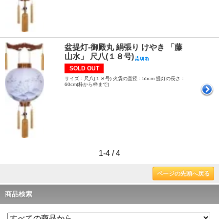
盆提灯-御殿丸 絹張り けやき 「藤
山水」 尺八(１８号)
SOLD OUT
サイズ：尺八(１８号) 火袋の直径：55cm 提灯の長さ：
60cm(枠から枠まで)
1-4 / 4
ページの先頭へ戻る
商品検索